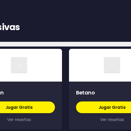
sivas
on
Betano
Jugar Gratis
Jugar Gratis
Ver reseñas
Ver reseñas