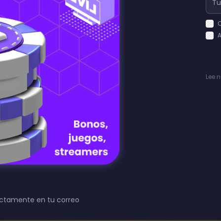
C
A
Lee 
ectamente en tu correo