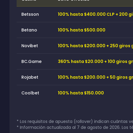
Betsson
100% hasta $400.000 CLP + 200 gi
Betano
100% hasta $500.000
Novibet
100% hasta $200.000 + 250 giros 
BC.Game
360% hasta $20.000 + 100 giros gr
Rojabet
100% hasta $200.000 + 50 giros gr
Coolbet
100% hasta $150.000
* Los requisitos de apuesta (rollover) indican cuántas 
* Información actualizada al
7 de agosto de 2026
. Los 