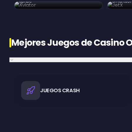
Spribe
SmartSof
Mejores Juegos de Casino O
JUEGOS CRASH