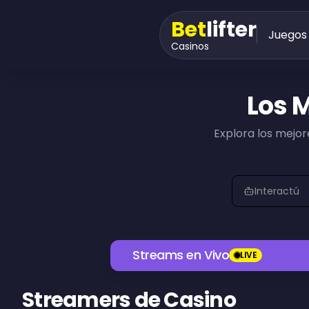
Bet
lifter
Juegos
Casinos
Los M
Explora los mejor
Busca i
Streams en Vivo
LIVE
Streamers de Casino