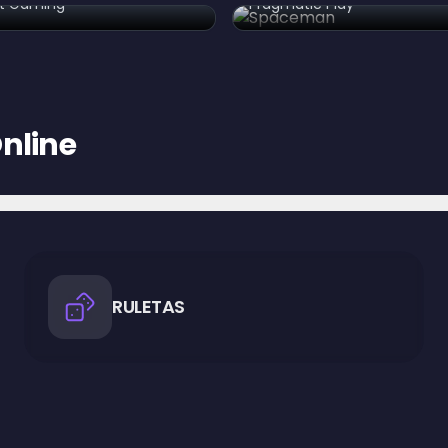
t Gaming
Pragmatic Play
nline
RULETAS