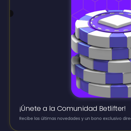
¡Únete a la Comunidad Betlifter!
Recibe las últimas novedades y un bono exclusivo dir