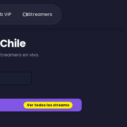
b VIP
Streamers
 Chile
streamers en vivo.
Ver todos los streams