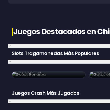
Juegos Destacados en Chi
Slots Tragamonedas Más Populares
Sweet Bonanza
Gates
Pragmatic Play
Pragmati
Juegos Crash Más Jugados
Aviator
JetX