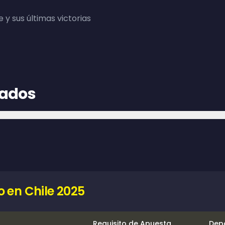
 y sus últimas victorias
dados
 en Chile 2025
Requisito de Apuesta
Dep